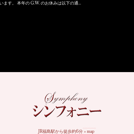
。 本年の G.W. のお休みは以下の通...
JR福島駅から徒歩約6分
» map