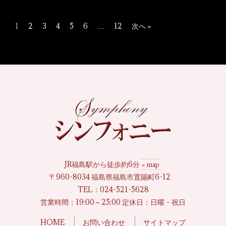
1
2
3
4
5
6
…
12
次へ »
JR福島駅から徒歩約6分
» map
〒960-8034 福島県福島市置賜町6-12
TEL：
024-521-5628
営業時間：19:00～25:00 定休日：日曜・祝日
HOME
お問い合わせ
サイトマップ