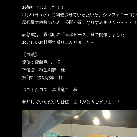
お待たせしました！！！
5月29日（水）に開催させていただいた、シンフォニーコ
歴代最大枚数のため、公開が遅くなりすみません～～～～
表彰式は、置賜町の「
天串ピース
」様で開催しました！
おいしいお料理で盛り上がりました～！
【成績】
優勝：齋藤寛志 様
準優勝：桐生剛志 様
第3位：渡辺規幸 様
ベストグロス：黒澤竜二 様
参加していただいた皆様、ありがとうございます！